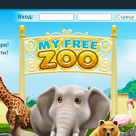
Вход:
арк!
ти!