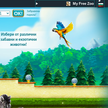
My Free Zoo
Забравена
парола!
Избери от различни
забавни и екзотични
животни!