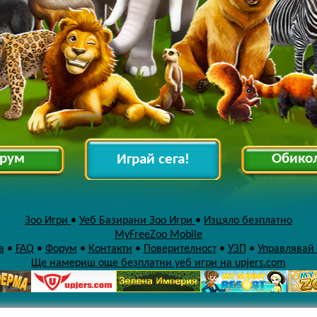
рум
Обико
Играй сега!
Зоо Игри
•
Уеб Базирани Зоо Игри
•
Изцяло безплатно
MyFreeZoo Mobile
а
•
FAQ
•
Форум
•
Контакти
•
Поверителност
•
УЗП
•
Управлявай
Ще намериш още безплатни уеб игри на upjers.com