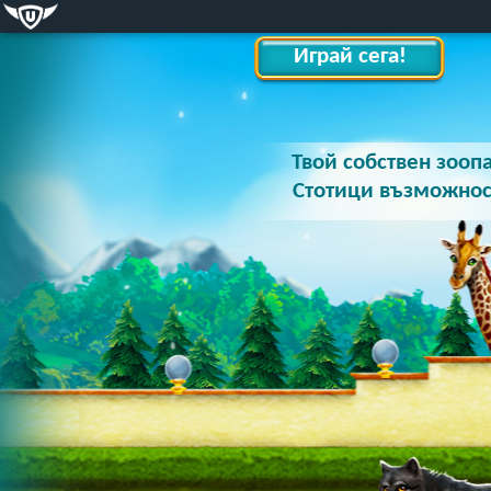
Играй сега!
Твой собствен зооп
Стотици възможнос