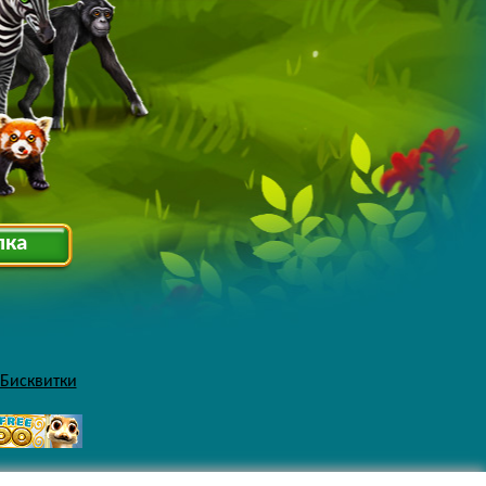
лка
 Бисквитки