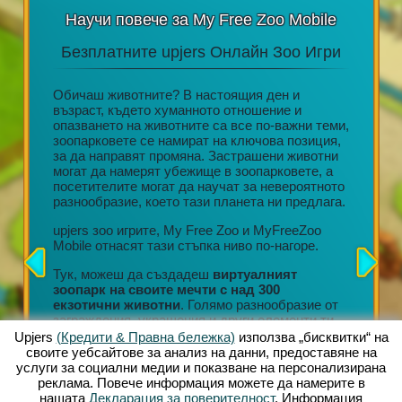
Научи повече за My Free Zoo Mobile
Безплатните upjers Онлайн Зоо Игри
Акц
н или
Обичаш животните? В настоящия ден и
възраст, където хуманното отношение и
ore,
опазването на животните са все по-важни теми,
Дълготр
да се
зоопарковете се намират на ключова позиция,
редовни
ване на
за да направят промяна. Застрашени животни
Невероя
лет.
могат да намерят убежище в зоопарковете, а
персона
посетителите могат да научат за невероятното
Любящо 
 онлайн
разнообразие, което тази планета ни предлага.
Ангажир
ната
организ
лната
upjers зоо игрите, My Free Zoo и MyFreeZoo
Тонове 
Mobile отнасят тази стъпка ниво по-нагоре.
събиран
ват
Тук, можеш да създадеш
виртуалният
Всяко н
зоопарк на своите мечти с над 300
позволи
екзотични животни
. Голямо разнообразие от
своя зо
заграждения, украшения и други елементи ти
могат д
позволяват да създадеш уникална среда на
Upjers
(Кредити & Правна бележка)
използва „бисквитки“ на
магазин
живот.
своите уебсайтове за анализ на данни, предоставяне на
услуги за социални медии и показване на персонализирана
Тези въ
реклама. Повече информация можете да намерите в
продълж
нашата
Декларация за поверителност
. Информация
разширя