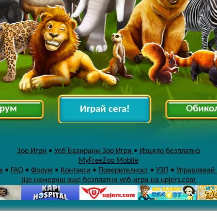
рум
Обико
Играй сега!
Зоо Игри
•
Уеб Базирани Зоо Игри
•
Изцяло безплатно
MyFreeZoo Mobile
а
•
FAQ
•
Форум
•
Контакти
•
Поверителност
•
УЗП
•
Управлявай
Ще намериш още безплатни уеб игри на upjers.com