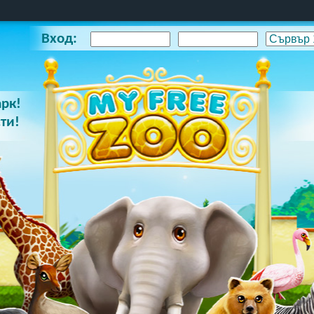
Вход:
арк!
ти!