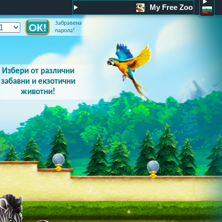
My Free Zoo
Забравена
парола!
Избери от различни
забавни и екзотични
животни!