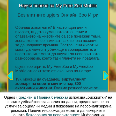
Научи повече за My Free Zoo Mobile
Безплатните upjers Онлайн Зоо Игри
Акц
н или
Обичаш животните? В настоящия ден и
възраст, където хуманното отношение и
ore,
опазването на животните са все по-важни теми,
Дълготр
да се
зоопарковете се намират на ключова позиция,
редовни
ване на
за да направят промяна. Застрашени животни
Невероя
лет.
могат да намерят убежище в зоопарковете, а
персона
посетителите могат да научат за невероятното
Любящо 
 онлайн
разнообразие, което тази планета ни предлага.
Ангажир
ната
организ
лната
upjers зоо игрите, My Free Zoo и MyFreeZoo
Тонове 
Mobile отнасят тази стъпка ниво по-нагоре.
събиран
ват
Тук, можеш да създадеш
виртуалният
Всяко н
зоопарк на своите мечти с над 300
позволи
екзотични животни
. Голямо разнообразие от
своя зо
заграждения, украшения и други елементи ти
могат д
позволяват да създадеш уникална среда на
Upjers
(Кредити & Правна бележка)
използва „бисквитки“ на
магазин
живот.
своите уебсайтове за анализ на данни, предоставяне на
услуги за социални медии и показване на персонализирана
Тези въ
реклама. Повече информация можете да намерите в
продълж
нашата
Декларация за поверителност
. Информация
разширя