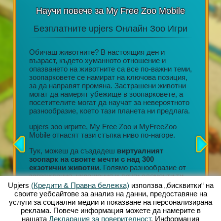
Научи повече за My Free Zoo Mobile
Безплатните upjers Онлайн Зоо Игри
Акц
н или
Обичаш животните? В настоящия ден и
възраст, където хуманното отношение и
ore,
опазването на животните са все по-важни теми,
Дълготр
да се
зоопарковете се намират на ключова позиция,
редовни
ване на
за да направят промяна. Застрашени животни
Невероя
лет.
могат да намерят убежище в зоопарковете, а
персона
посетителите могат да научат за невероятното
Любящо 
 онлайн
разнообразие, което тази планета ни предлага.
Ангажир
ната
организ
лната
upjers зоо игрите, My Free Zoo и MyFreeZoo
Тонове 
Mobile отнасят тази стъпка ниво по-нагоре.
събиран
ват
Тук, можеш да създадеш
виртуалният
Всяко н
зоопарк на своите мечти с над 300
позволи
екзотични животни
. Голямо разнообразие от
своя зо
заграждения, украшения и други елементи ти
могат д
позволяват да създадеш уникална среда на
Upjers
(Кредити & Правна бележка)
използва „бисквитки“ на
магазин
живот.
своите уебсайтове за анализ на данни, предоставяне на
услуги за социални медии и показване на персонализирана
Тези въ
реклама. Повече информация можете да намерите в
продълж
нашата
Декларация за поверителност
. Информация
разширя