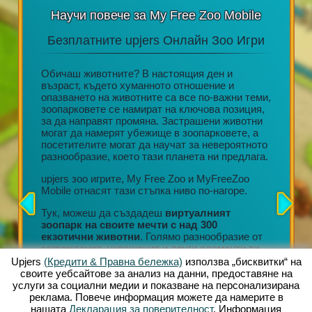
Научи повече за My Free Zoo Mobile
Безплатните upjers Онлайн Зоо Игри
Акц
н или
Обичаш животните? В настоящия ден и
възраст, където хуманното отношение и
ore,
опазването на животните са все по-важни теми,
Дълготр
да се
зоопарковете се намират на ключова позиция,
редовни
ване на
за да направят промяна. Застрашени животни
Невероя
лет.
могат да намерят убежище в зоопарковете, а
персона
посетителите могат да научат за невероятното
Любящо 
 онлайн
разнообразие, което тази планета ни предлага.
Ангажир
ната
организ
лната
upjers зоо игрите, My Free Zoo и MyFreeZoo
Тонове 
Mobile отнасят тази стъпка ниво по-нагоре.
събиран
ват
Тук, можеш да създадеш
виртуалният
Всяко н
зоопарк на своите мечти с над 300
позволи
екзотични животни
. Голямо разнообразие от
своя зо
заграждения, украшения и други елементи ти
могат д
позволяват да създадеш уникална среда на
Upjers
(Кредити & Правна бележка)
използва „бисквитки“ на
магазин
живот.
своите уебсайтове за анализ на данни, предоставяне на
услуги за социални медии и показване на персонализирана
Тези въ
реклама. Повече информация можете да намерите в
продълж
нашата
Декларация за поверителност
. Информация
разширя