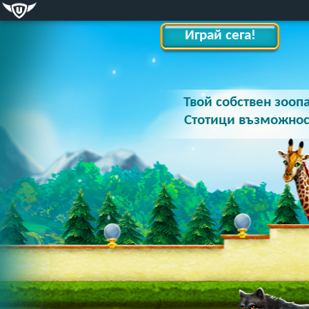
Играй сега!
Твой собствен зооп
Стотици възможнос