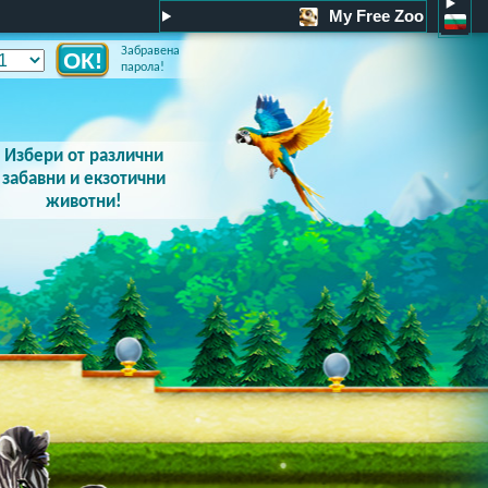
My Free Zoo
Забравена
парола!
Избери от различни
забавни и екзотични
животни!