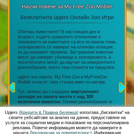
Научи повече за My Free Zoo Mobile
Безплатните upjers Онлайн Зоо Игри
Акц
н или
Обичаш животните? В настоящия ден и
възраст, където хуманното отношение и
ore,
опазването на животните са все по-важни теми,
Дълготр
да се
зоопарковете се намират на ключова позиция,
редовни
ване на
за да направят промяна. Застрашени животни
Невероя
лет.
могат да намерят убежище в зоопарковете, а
персона
посетителите могат да научат за невероятното
Любящо 
 онлайн
разнообразие, което тази планета ни предлага.
Ангажир
ната
организ
лната
upjers зоо игрите, My Free Zoo и MyFreeZoo
Тонове 
Mobile отнасят тази стъпка ниво по-нагоре.
събиран
ват
Тук, можеш да създадеш
виртуалният
Всяко н
зоопарк на своите мечти с над 300
позволи
екзотични животни
. Голямо разнообразие от
своя зо
заграждения, украшения и други елементи ти
могат д
позволяват да създадеш уникална среда на
Upjers
(Кредити & Правна бележка)
използва „бисквитки“ на
магазин
живот.
своите уебсайтове за анализ на данни, предоставяне на
услуги за социални медии и показване на персонализирана
Тези въ
реклама. Повече информация можете да намерите в
продълж
нашата
Декларация за поверителност
. Информация
разширя