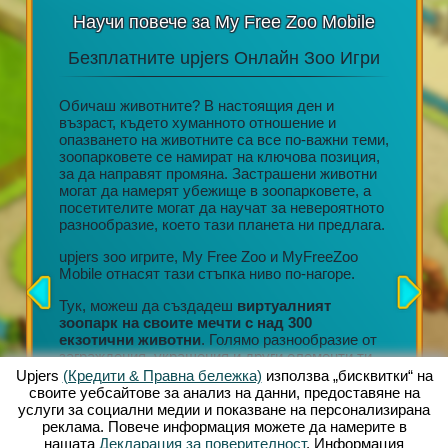
Научи повече за My Free Zoo Mobile
Безплатните upjers Онлайн Зоо Игри
Акц
н или
Обичаш животните? В настоящия ден и
възраст, където хуманното отношение и
ore,
опазването на животните са все по-важни теми,
Дълготр
да се
зоопарковете се намират на ключова позиция,
редовни
ване на
за да направят промяна. Застрашени животни
Невероя
лет.
могат да намерят убежище в зоопарковете, а
персона
посетителите могат да научат за невероятното
Любящо 
 онлайн
разнообразие, което тази планета ни предлага.
Ангажир
ната
организ
лната
upjers зоо игрите, My Free Zoo и MyFreeZoo
Тонове 
Mobile отнасят тази стъпка ниво по-нагоре.
събиран
ват
Тук, можеш да създадеш
виртуалният
Всяко н
зоопарк на своите мечти с над 300
позволи
екзотични животни
. Голямо разнообразие от
своя зо
заграждения, украшения и други елементи ти
могат д
позволяват да създадеш уникална среда на
Upjers
(Кредити & Правна бележка)
използва „бисквитки“ на
магазин
живот.
своите уебсайтове за анализ на данни, предоставяне на
услуги за социални медии и показване на персонализирана
Тези въ
реклама. Повече информация можете да намерите в
продълж
нашата
Декларация за поверителност
. Информация
разширя